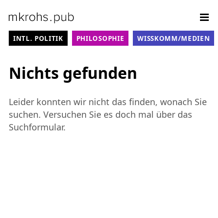
Weiter zum Inhalt
Sit
KATEGORIE-MENÜ
INTL. POLITIK
PHILOSOPHIE
WISSKOMM/MEDIEN
Nichts gefunden
Leider konnten wir nicht das finden, wonach Sie
suchen. Versuchen Sie es doch mal über das
Suchformular.