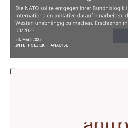
Die NATO sollte entgegen ihrer Bündnislogik i
internationalen Initiative darauf hinarbeiten,
Westen unabhängig zu machen. Erschienen in:
03/2023
23. März 2023
INTL. POLITIK
⋅
ANALYSE
antipublik
→ Hier denke ich still und für mich un_öffentli