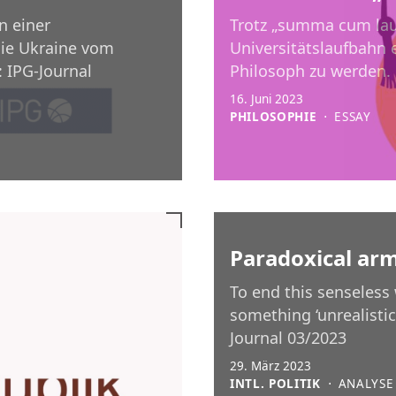
n einer
Trotz „summa cum lau
 die Ukraine vom
Universitätslaufbahn
 IPG-Journal
Philosoph zu werden. E
16. Juni 2023
PHILOSOPHIE
⋅
ESSAY
Paradoxical a
ch
To end this senseless 
something ‘unrealistic
Journal 03/2023
29. März 2023
INTL. POLITIK
⋅
ANALYSE