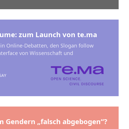
äume: zum Launch von te.ma
n Online-Debatten, den Slogan follow
nterface von Wissenschaft und
SAY
em Gendern „falsch abgebogen“?