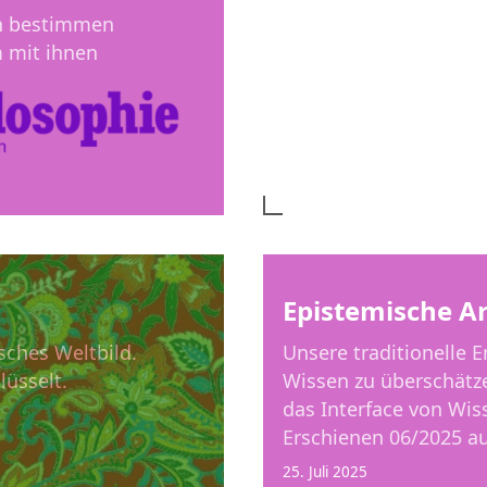
en bestimmen
Ich entwickle element
m mit ihnen
erfindungsreich, vers
Epistemische A
sches Weltbild.
Unsere traditionelle E
lüsselt.
Wissen zu überschätz
das Interface von Wiss
Erschienen 06/2025 a
25. Juli 2025