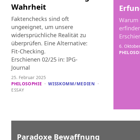
Wahrheit
Erfun
Faktenchecks sind oft
Warum P
ungeeignet, um unsere
erfinde
widersprüchliche Realität zu
Erschie
überprüfen. Eine Alternative:
6. Oktobe
Fit-Checking.
PHILOSO
Erschienen 02/25 in: IPG-
Journal
25. Februar 2025
PHILOSOPHIE
⋅
WISSKOMM/MEDIEN
⋅
ESSAY
Paradoxe Bewaffnung