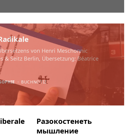
Radikale
 Übersetzens von Henri Meschonnic
s & Seitz Berlin, Übersetzung: Béatrice
SOPHIE
⋅
BUCHNOTIZ
iberale
Разокостенеть
мышление