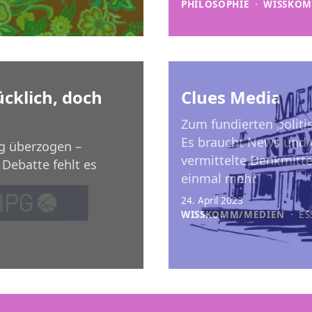
PHILOSOPHIE
⋅
WISSKO
ücklich, doch
Clues Media
Zum fundierten politi
Es braucht News und 
ig überzogen –
vermittelte Denkmittel
 Debatte fehlt es
einmal mehr.
24. April 2023
WISSKOMM/MEDIEN
⋅
ES