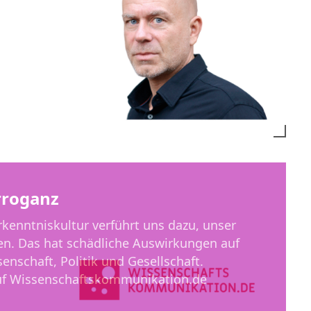
are Denkfiguren:
tändlich, anwendbar.
rroganz
rkenntniskultur verführt uns dazu, unser
en. Das hat schädliche Auswirkungen auf
enschaft, Politik und Gesellschaft.
uf Wissenschaftskommunikation.de