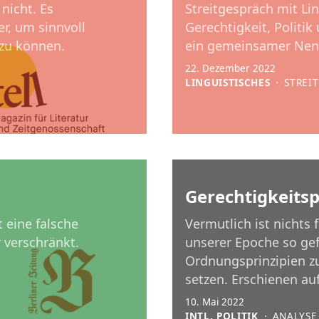
nicht. Es
Streitgespräch mit Lin
r, um sinnvoll
Gerechtigkeit, Politi
 zu können.
ein gemeinsamer Nenn
22. Dezember 2022
LINGUISTISCHES
⋅
STREI
Gerechtigkeitsp
 eine falsche
Vermutlich ist nichts 
 verschränkt.
unserer Epoche so gefä
Ordnungsprinzipien zu
setzen. Erschienen auf
10. Mai 2022
INTL. POLITIK
⋅
ANALYSE