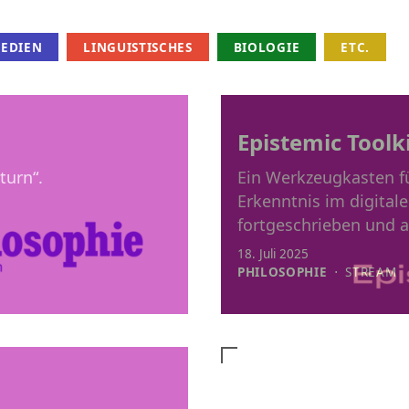
Weiter zum Inhalt
EDIEN
LINGUISTISCHES
BIOLOGIE
ETC.
Epistemic Toolk
turn“.
Ein Werkzeugkasten 
Erkenntnis im digitalen
fortgeschrieben und ak
18. Juli 2025
PHILOSOPHIE
⋅
STREAM
Martin Krohs 