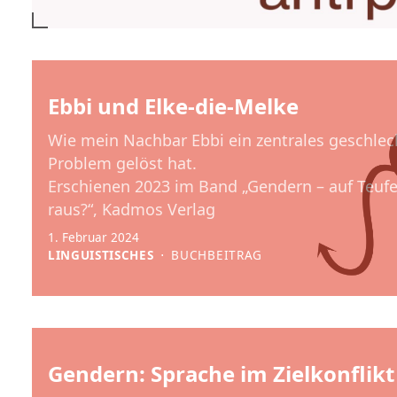
Ebbi und Elke-die-Melke
Wie mein Nachbar Ebbi ein zentrales geschlec
Problem gelöst hat.
Erschienen 2023 im Band „Gendern – auf Teu
raus?“, Kadmos Verlag
1. Februar 2024
LINGUISTISCHES
⋅
BUCHBEITRAG
Gendern: Sprache im Zielkonflikt