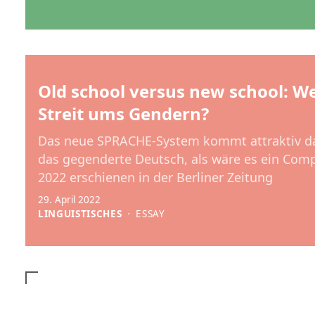
Old school versus new school: W
Streit ums Gendern?
Das neue SPRACHE-System kommt attraktiv da
das gegenderte Deutsch, als wäre es ein Co
2022 erschienen in der Berliner Zeitung
29. April 2022
LINGUISTISCHES
⋅
ESSAY
Medienprojekt 2022–2024: