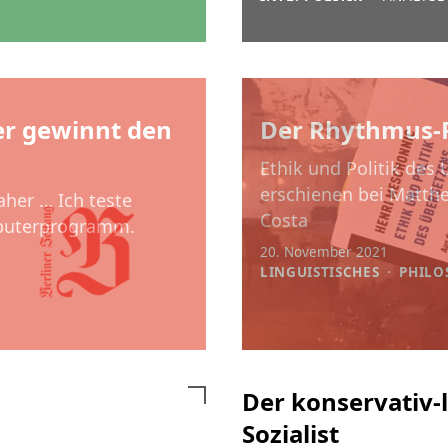
er gewinnt den
Der Rhythmus-
Ethik und Politik des
erschienen bei Matthe
her … Ich teste
Costa
mputerprogramm.
20. November 2021
LINGUISTISCHES
⋅
PHILO
Der konservativ-l
Sozialist