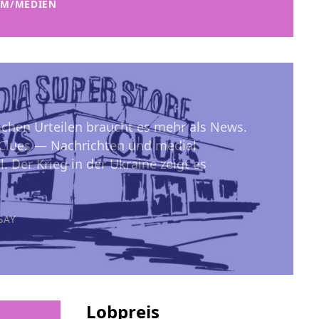
MM/MEDIEN
schen Urteilen braucht es mehr als News.
Clues — Nachrichten und medial
. Der Krieg in der Ukraine zeigt es
SAY
Lobpreis