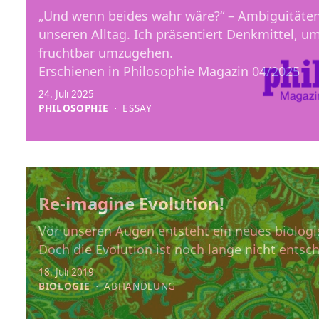
„Und wenn beides wahr wäre?“ – Ambiguität
unseren Alltag. Ich präsentiert Denkmittel, u
fruchtbar umzugehen.
Erschienen in Philosophie Magazin 04/2025
24. Juli 2025
PHILOSOPHIE
⋅
ESSAY
Re-imagine Evolution!
Vor unseren Augen entsteht ein neues biologi
Doch die Evolution ist noch lange nicht entsch
18. Juli 2019
BIOLOGIE
⋅
ABHANDLUNG