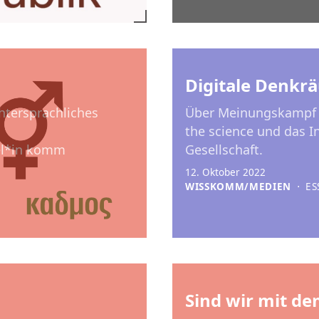
Digitale Denkr
htersprachliches
Über Meinungskampf i
the science und das I
fel*in komm
Gesellschaft.
12. Oktober 2022
WISSKOMM/MEDIEN
⋅
ES
Sind wir mit d