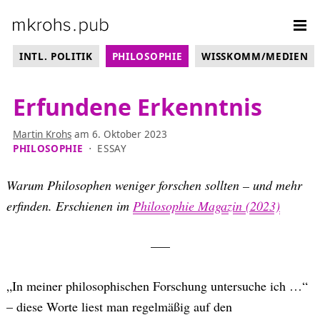
Weiter zum Inhalt
Weiter zum Inhaltsverzeichnis
Sit
KATEGORIE-MENÜ
INTL. POLITIK
PHILOSOPHIE
WISSKOMM/MEDIEN
Erfundene Erkenntnis
Martin Krohs
am
6. Oktober 2023
PHILOSOPHIE
⋅
ESSAY
Warum Philosophen weniger forschen sollten – und mehr
erfinden. Erschienen im
Philosophie Magazin (2023)
–––
„In meiner philosophischen Forschung untersuche ich …“
– diese Worte liest man regelmäßig auf den