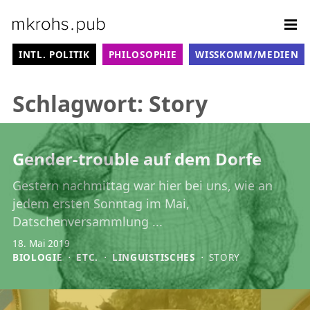
Weiter zum Inhalt
Sit
KATEGORIE-MENÜ
INTL. POLITIK
PHILOSOPHIE
WISSKOMM/MEDIEN
Schlagwort:
Story
Gender-trouble auf dem Dorfe
Gestern nachmittag war hier bei uns, wie an
jedem ersten Sonntag im Mai,
Datschenversammlung ...
18. Mai 2019
BIOLOGIE
⋅
ETC.
⋅
LINGUISTISCHES
⋅
STORY