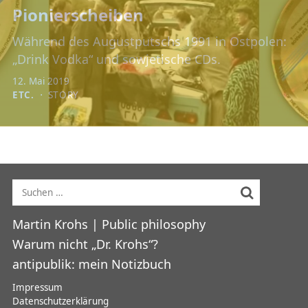
Pionierscheiben
Während des Augustputschs 1991 in Ostpolen:
„Drink Vodka“ und sowjetische CDs.
12. Mai 2019
ETC.
⋅
STORY
Suche nach:
Hauptmenü
Martin Krohs | Public philosophy
Warum nicht „Dr. Krohs“?
antipublik: mein Notizbuch
Impressum
Datenschutzerklärung