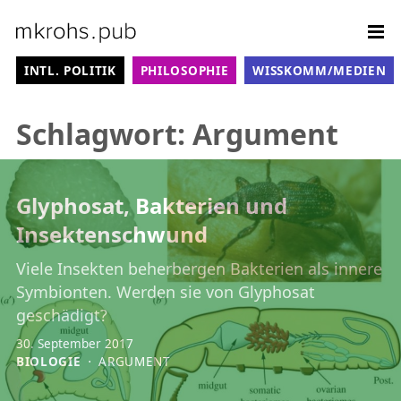
Weiter zum Inhalt
Sit
KATEGORIE-MENÜ
INTL. POLITIK
PHILOSOPHIE
WISSKOMM/MEDIEN
Schlagwort:
Argument
Glyphosat, Bakterien und
Insektenschwund
Viele Insekten beherbergen Bakterien als innere
Symbionten. Werden sie von Glyphosat
geschädigt?
30. September 2017
BIOLOGIE
⋅
ARGUMENT